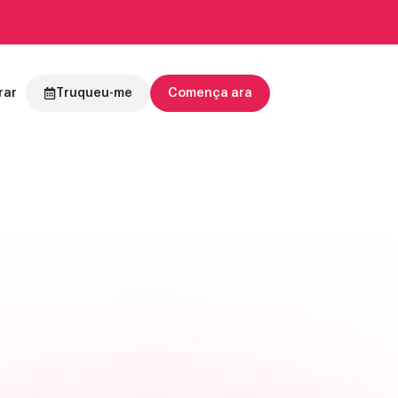
rar
Truqueu-me
Comença ara
i en línia
.