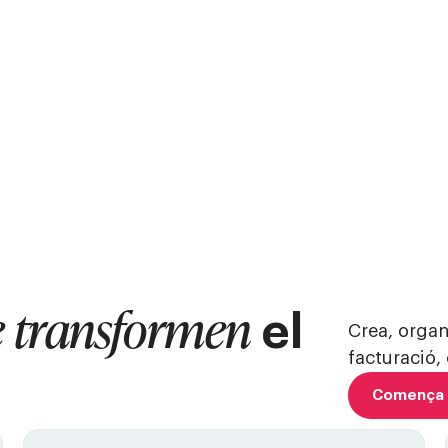
 transformen
el
Crea, organ
facturació,
Comença 