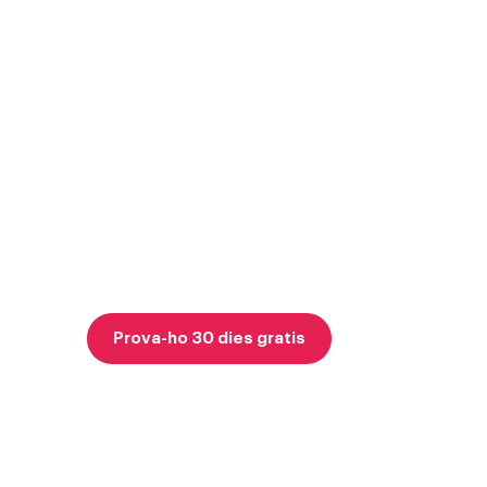
Elimina la paper
optimitza el teu
Centralitza la facturació, els cobraments i tots
una sola eina i guanya temps per al que real
Prova-ho 30 dies gratis