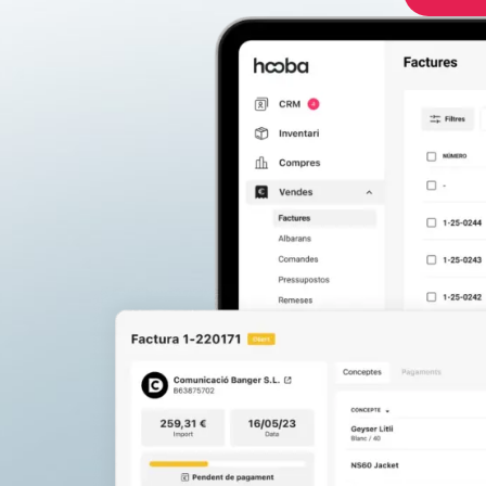
Factures
Pressupostos
Comandes
Albarans
Emissió programada de factures
Personalització de documents