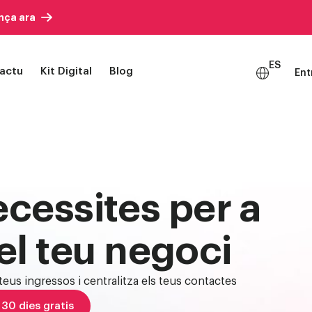
ça ara
ES
factu
Kit Digital
Blog
Ent
PRESÈNCIA EN LÍNIA
Hooba Web
Fes que el teu negoci destaqu
ecessites per a
Hooba Botiga
del teu negoci
Obre, ven, creix. Sense límits
teus ingressos i centralitza els teus contactes
 30 dies gratis