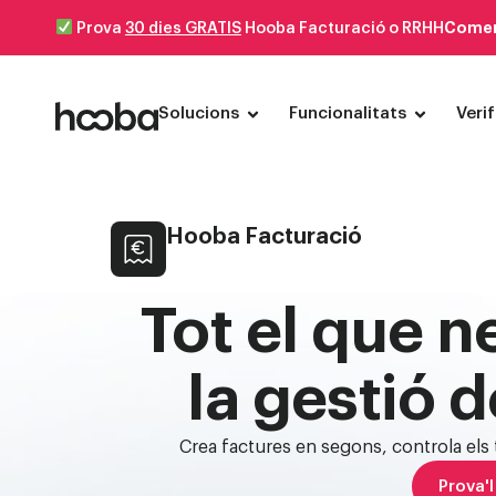
Comen
Prova
30 dies GRATIS
Hooba Facturació o RRHH
Solucions
Funcionalitats
Veri
GESTIÓ DEL NEGOCI
Hooba Facturació
Hooba Facturació
Crea factures i controla els teus ingressos
Tot el que n
Compliment Verifactu
Hooba RRHH
la gestió 
Gestiona el teu equip i simplifica el dia a dia
Factura Electrònica
Crea factures en segons, controla els 
Prova'l