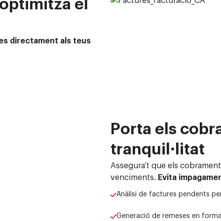
optimitza el
les directament als teus
Porta els cobr
tranquil·litat
Assegura’t que els cobrament
venciments.
E
vita impagame
Anàlisi de factures pendents per
Generació de remeses en forma