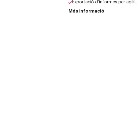
Exportació d’informes per agilit
Més informació
assa i
 negoci
 els teus contactes en
ment aporta valor.