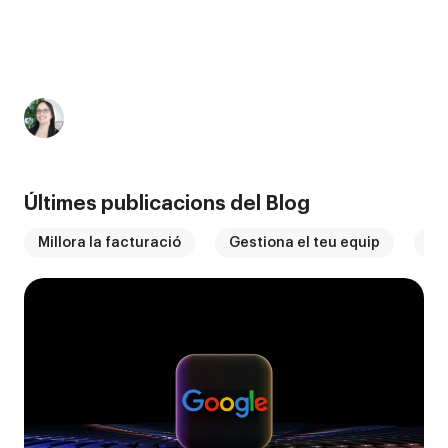
Com preparar la teva
empresa i evitar sancions
Betty Garau
juliol, 2026
Últimes publicacions del Blog
Millora la facturació
Gestiona el teu equip
El