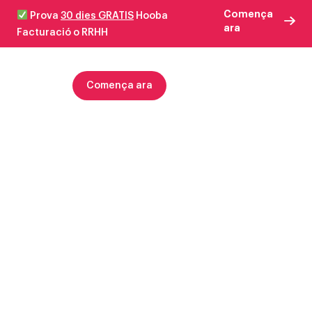
Comença
Prova
30 dies GRATIS
Hooba
ara
Facturació o RRHH
Comença ara
Notícies clau
Nova Llei d’IA (EU AI Act):